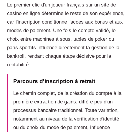
Le premier clic d'un joueur français sur un site de
casino en ligne détermine le reste de son expérience,
car l'inscription conditionne l'accès aux bonus et aux
modes de paiement. Une fois le compte validé, le
choix entre machines à sous, tables de poker ou
paris sportifs influence directement la gestion de la
bankroll, rendant chaque étape décisive pour la
rentabilité.
Parcours d'inscription à retrait
Le chemin complet, de la création du compte à la
première extraction de gains, diffère peu d'un
processus bancaire traditionnel. Toute variation,
notamment au niveau de la vérification d'identité
ou du choix du mode de paiement, influence