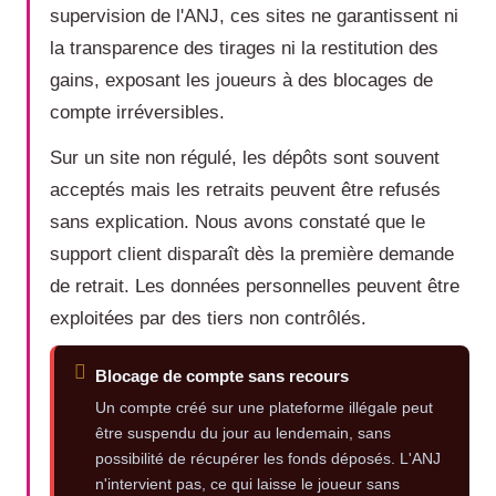
supervision de l'ANJ, ces sites ne garantissent ni
la transparence des tirages ni la restitution des
gains, exposant les joueurs à des blocages de
compte irréversibles.
Sur un site non régulé, les dépôts sont souvent
acceptés mais les retraits peuvent être refusés
sans explication. Nous avons constaté que le
support client disparaît dès la première demande
de retrait. Les données personnelles peuvent être
exploitées par des tiers non contrôlés.
Blocage de compte sans recours
Un compte créé sur une plateforme illégale peut
être suspendu du jour au lendemain, sans
possibilité de récupérer les fonds déposés. L'ANJ
n'intervient pas, ce qui laisse le joueur sans